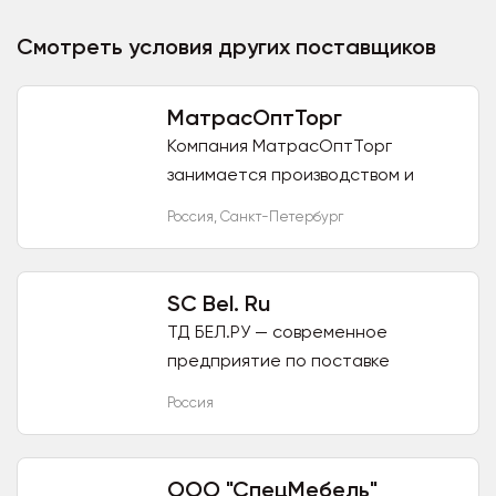
Смотреть условия других поставщиков
МатрасОптТорг
Компания МатрасОптТорг
занимается производством и
оптовой продажей текстиля, а
Россия
,
Санкт-Петербург
также мебели с доставкой во все
регионы России. Мы производим:...
SC Bel. Ru
ТД БЕЛ.РУ — современное
предприятие по поставке
белорусских товаров на
Россия
территорию Российской
федерации. В нашем
ассортименте: текстиль
ООО "СпецМебель"