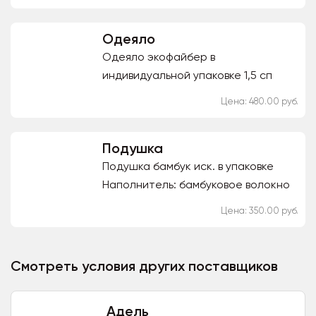
семейный - 2354 руб Доставка: -
Доставка до...
Одеяло
Одеяло экофайбер в
индивидуальной упаковке 1,5 сп
(140*205 см) - 480 руб., 2 сп (172*205
Цена: 480.00 руб.
см)- 650 руб. Одеяло бамбук иск. в
индивидуальной...
Подушка
Подушка бамбук иск. в упаковке
Наполнитель: бамбуковое волокно
иск.; ткань: прессатин. плотность
Цена: 350.00 руб.
наполнителя 200 гр/м. кв Размеры
50*70 / 70*70
Смотреть условия других поставщиков
Адель