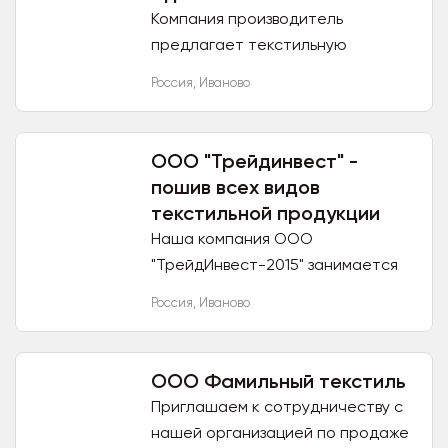
Компания производитель
предлагает текстильную
продукцию высокого качества,
Россия
,
Иваново
доступную широкому кругу
покупателей, благодаря
приемлемой цене. одеяла...
ООО "Трейдинвест" -
пошив всех видов
текстильной продукции
Наша компания ООО
"ТрейдИнвест-2015" занимается
пошивом на заказ, поставкой
Россия
,
Иваново
тканей и готовой текстильной
продукции. - Собственное
производство х/б...
ООО Фамильный текстиль
Приглашаем к сотрудничеству с
нашей организацией по продаже