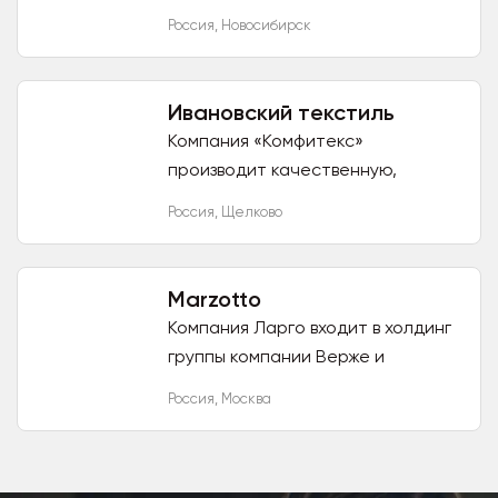
Вашим покупателям подушек с
Россия
,
Новосибирск
валиками и перегородками. Наши
подушки уникальны ,такого...
Ивановский текстиль
Компания «Комфитекс»
производит качественную,
стильную, но при этом по
Россия
,
Щелково
доступной цене текстильную
продукцию. Мы готовы
предложить постельное белье,...
Marzotto
Компания Ларго входит в холдинг
группы компании Верже и
занимается дистрибуцией
Россия
,
Москва
брендов: - Marzotto, Lanerossi на
территории РФ, Белоруссии и...