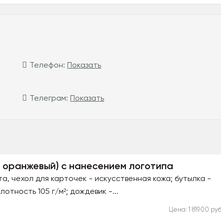
Телефон:
Показать
Телеграм:
Показать
, оранжевый) с нанесением логотипа
а, чехол для карточек - искусственная кожа; бутылка -
лотность 105 г/м²; дождевик -...
Цена: 1 819.00 руб