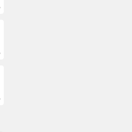
.
.
.