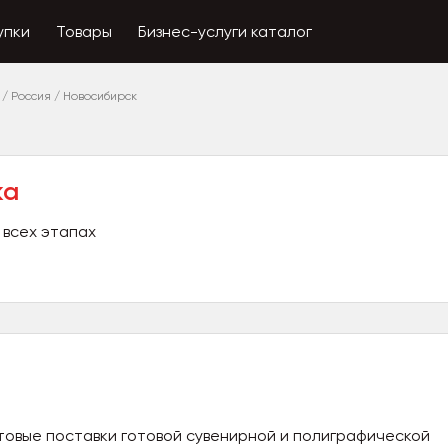
упки
Товары
Бизнес-услуги каталог
/
Россия
/
Новосибирск
ка
 всех этапах
товые поставки готовой сувенирной и полиграфической