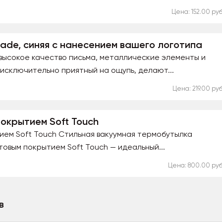
Цена: 152.00 руб
ade, синяя с нанесением вашего логотипа
высокое качество письма, металлические элементы и
 исключительно приятный на ощупь, делают...
Цена: 219.00 руб
окрытием Soft Touch
ием Soft Touch Стильная вакуумная термобутылка
товым покрытием Soft Touch — идеальный...
Цена: 800.00 руб
в