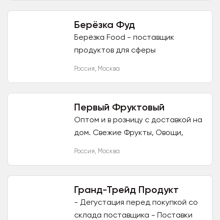
джерсейской породы, сыры,...
Берёзка Фуд
Берёзка Food - поставщик
продуктов для сферы
общественного питания. Мы
Россия
,
Москва
поставляем продукты для
ресторанов, гостиниц, кафе,
пиццерий, бургерных,...
Первый Фруктовый
Оптом и в розницу с доставкой на
дом. Свежие Фрукты, Овощи,
Ягоды, Зелень, Соленья, Орехи,
Россия
,
Москва
Сухофрукты, Рыбу, Мясные и
Молочные Продукты, Бакалею, а...
Гранд-Трейд Продукт
- Дегустация перед покупкой со
склада поставщика - Поставки