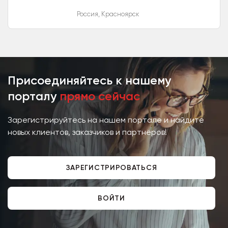
икры крупным оптом напрямую с
Россия
,
Красноярск
Хабаровска ,Сахалина и
Камчатки(многолетнее
сотрудничество...
Присоединяйтесь к нашему
порталу
прямо сейчас
Зарегистрируйтесь на нашем портале и найдите
новых клиентов, заказчиков и партнёров!
ЗАРЕГИСТРИРОВАТЬСЯ
ВОЙТИ