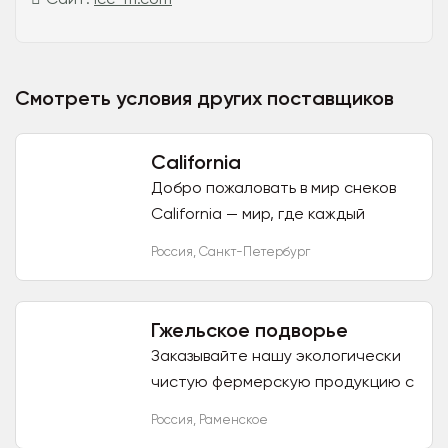
Смотреть условия других поставщиков
California
Добро пожаловать в мир снеков
California — мир, где каждый
перекус становится ярким и
Россия
,
Санкт-Петербург
насыщенным! Наша миссия —
приносить удовольствие и
пользу...
Гжельское подворье
Заказывайте нашу экологически
чистую фермерскую продукцию с
доставкой! Полезное молоко от
Россия
,
Раменское
англо-нубийских коз и коров