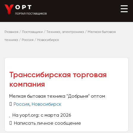
☰
Главная
/
Поставщики
/
Техника, электроника
/
Мелкая бытовая
техника
/
Россия
/
Новосибирск
Транссибирская торговая
компания
Мелкая бытовая техника "Добрыня" оптом
Россия
,
Новосибирск
На yopt.org: с марта 2026
Написать личное сообщение