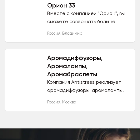
через любую...
Орион 33
Вместе с компанией "Орион", вы
сможете совершать больше
выгодных покупок, совершенно не
Россия
,
Владимир
теряя в качестве, но значительно
экономя затраты собственных...
Аромадиффузоры,
Аромалампы,
Аромабраслеты
Компания Antistress реализует
аромадиффузоры, аромалампы,
арома увлажнители высокого
Россия
,
Москва
качества, стильного внешнего
вида и для всех категорий
клиентов...