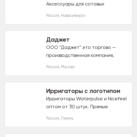
Аксессуары для сотовых
телефонов • Брелоки для
Россия
,
Новосибирск
автосигнализаций. • Цифровые
приставки DVB-T2 (второе
поколение...
Даджет
ООО "Даджет" это торгово —
производственная компания,
входим в Группу Компаний "РБА-
Россия
,
Москва
групп", лидер на рынке
электронных компонентов с 1997
года. ООО...
Ирригаторы с логотипом
Ирригаторы Waterpulse и Nicefeel
оптом от 30 штук. Прямые
поставки с заводов
Россия
,
Пермь
производителей. Доставка до
Москвы за 15-20 дней. По России