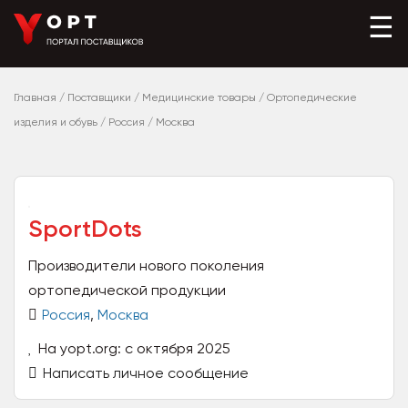
☰
Главная
/
Поставщики
/
Медицинские товары
/
Ортопедические
изделия и обувь
/
Россия
/
Москва
SportDots
Производители нового поколения
ортопедической продукции
Россия
,
Москва
На yopt.org: с октября 2025
Написать личное сообщение