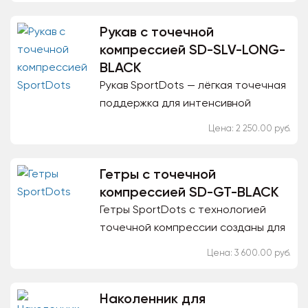
повышенных нагрузках и возрастных
Рукав с точечной
изменениях в...
компрессией SD-SLV-LONG-
BLACK
Рукав SportDots — лёгкая точечная
поддержка для интенсивной
работы рук: армрестлинг, закачка
Цена: 2 250.00 руб.
бицепса/трицепса, подтягивания,
жим, функциональные...
Гетры с точечной
компрессией SD-GT-BLACK
Гетры SportDots с технологией
точечной компрессии созданы для
тех, кто проводит много времени
Цена: 3 600.00 руб.
на ногах или испытывает высокие
спортивные нагрузки. В...
Наколенник для