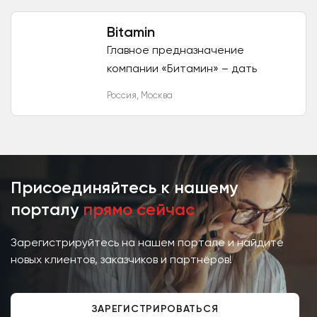
технология, разработанная
совместно с сомнолагами...
Bitamin
Главное предназначение
компании «Битамин» – дать
возможность каждому человеку
Россия
,
Москва
сохранить и укрепить свое
здоровье, повысить качество
жизни. Мы...
Присоединяйтесь к нашему
порталу
прямо сейчас
Зарегистрируйтесь на нашем портале и найдите
новых клиентов, заказчиков и партнёров!
ЗАРЕГИСТРИРОВАТЬСЯ