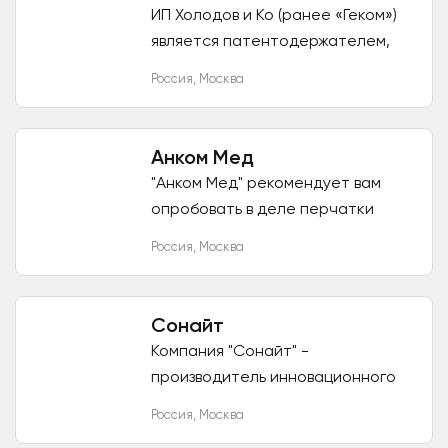
ИП Холодов и Ко (ранее «Геком»)
является патентодержателем,
производителем и поставщиком
Россия
,
Москва
российского 2-хкомпонентного
лечебно-профилактического...
Анком Мед
"Анком Мед" рекомендует вам
опробовать в деле перчатки
изготовителя "Blossom", хотя бы
Россия
,
Москва
раз, чтобы понять какими
достоинствами в ежедневной
работе...
Сонайт
Компания "Сонайт" -
производитель инновационного
устройства против храпа
Россия
,
Москва
"Сонайт". Запатентованная