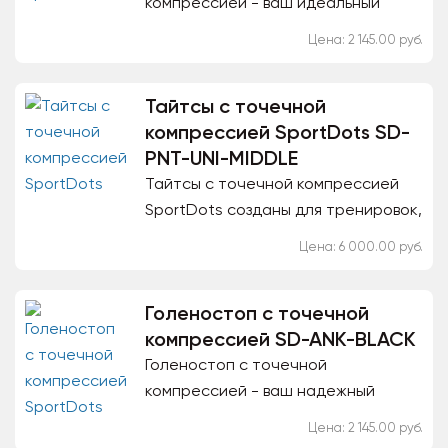
компрессией - ваш идеальный
компаньон для поддержания
Цена: 2 145.00 руб.
здоровья и комфорта во время
физических упражнений. Его
Тайтсы с точечной
особенности: -...
компрессией SportDots SD-
PNT-UNI-MIDDLE
Тайтсы с точечной компрессией
SportDots созданы для тренировок,
бега, игровых видов спорта и
Цена: 6 000.00 руб.
восстановления после нагрузки. В
тайтсы интегрированы...
Голеностоп с точечной
компрессией SD-ANK-BLACK
Голеностоп с точечной
компрессией - ваш надежный
помощник для поддержания
Цена: 2 145.00 руб.
здоровья и комфорта при