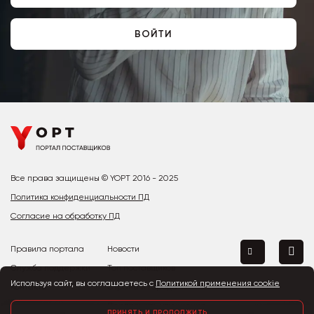
ВОЙТИ
Все права защищены © YOPT 2016 - 2025
Политика конфиденциальности ПД
Согласие на обработку ПД
Правила портала
Новости
Служба поддержки
Топ поставщиков
Используя сайт, вы соглашаетесь с
Политикой применения cookie
Контакты
Страны и города
Предложить улучшение
ПРИНЯТЬ И ПРОДОЛЖИТЬ