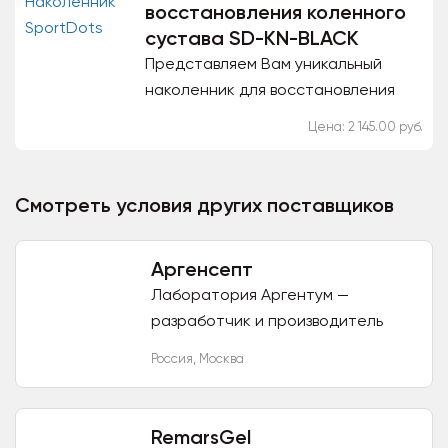
восстановления коленного
сустава SD-KN-BLACK
Представляем Вам уникальный
наколенник для восстановления
коленного сустава, разработанный
Цена: 2 145.00 руб.
с применением передовой
технологии в НИИ медицинской...
Смотреть условия других поставщиков
Аргенсепт
Лаборатория Аргентум —
разработчик и производитель
первого в РФ сверхчистого
Россия
,
Москва
раствора медицинского
наносеребра (коллоидного
кластерного серебра от 5...
RemarsGel