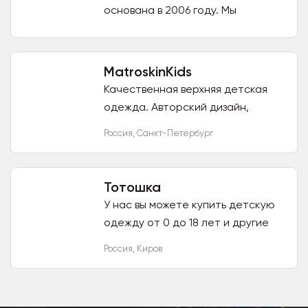
основана в 2006 году. Мы
выпускаем уникальную продукцию
и предлагаем покупателям
огромное количество различных
MatroskinKids
моделей одежды...
Качественная верхняя детская
одежда. Авторский дизайн,
эргономичный крой, мембранные
Россия
,
Санкт-Петербург
ткани. Верхняя одежда от
дизайнеров Санкт-Петербурга
Одежда...
Тотошка
У нас вы можете купить детскую
одежду от 0 до 18 лет и другие
детские товары по очень
Россия
,
Киров
доступным ценам. Новые
поступления несколько раз в
неделю....