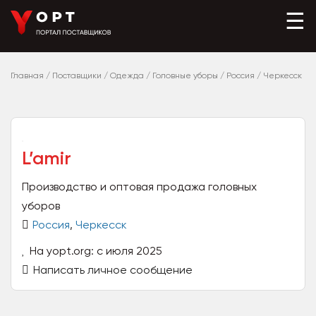
☰
Главная
/
Поставщики
/
Одежда
/
Головные уборы
/
Россия
/
Черкесск
L’amir
Производство и оптовая продажа головных
уборов
Россия
,
Черкесск
На yopt.org: с июля 2025
Написать личное сообщение