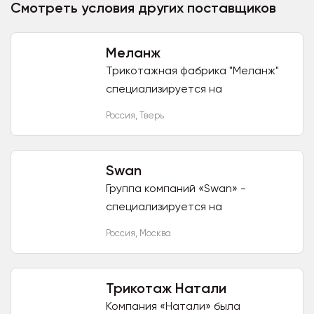
Смотреть условия других поставщиков
Меланж
Трикотажная фабрика "Меланж"
специализируется на
изготовлении
Россия
,
Тверь
высококачественного трикотажа
в широком ассортименте. В
настоящее время, благодаря...
Swan
Группа компаний «Swan» -
специализируется на
производстве и продаже одежды,
Россия
,
Москва
обуви, белья и аксессуаров.
Основные наши направления —
разработка...
Трикотаж Натали
Компания «Натали» была