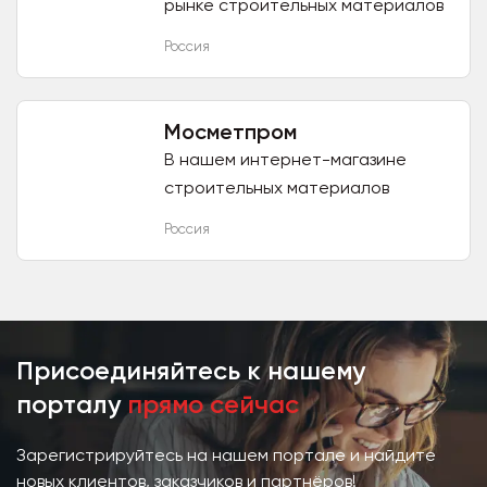
рынке строительных материалов
с 2010 года. За это время нами
Россия
поставлялась продукция от
шайбы и самореза до...
Мосметпром
В нашем интернет-магазине
строительных материалов
представлены такие мировые
Россия
бренды, как Kerama Marazzi,
Tarkett Sommer, Контакт, Liquid
Nails,...
Присоединяйтесь к нашему
порталу
прямо сейчас
Зарегистрируйтесь на нашем портале и найдите
новых клиентов, заказчиков и партнёров!