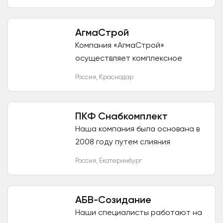
металлопрокат по России и
странам СНГ. Среди ключевых...
АгмаСтрой
Компания «АгмаСтрой»
осуществляет комплексное
снабжение организаций
Россия
,
Краснодар
металлопрокатом и является
изготовителем
металлоконструкций.
ПКФ Снабкомплект
Центральный офис и...
Наша компания была основана в
2008 году путем слияния
нескольких компаний,
Россия
,
Екатеринбург
занимающихся разными видами
деятельности, для обеспечения
комплексного...
АБВ-Созидание
Наши специалисты работают на