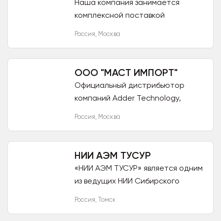
Наша компания занимается
комплексной поставкой
слаботочного и низковольтного
Россия
,
Москва
оборудования корпоративному
сектору. Акцент своей
деятельности ставим...
ООО "МАСТ ИМПОРТ"
Официальный дистрибьютор
компаний Adder Technology,
Guntermann & Drunck, BARIX,
Россия
,
Москва
Lightware Visual Engineering, Icron,
ATEN, Neol Компания MAST...
НИИ АЭМ ТУСУР
«НИИ АЭМ ТУСУР» является одним
из ведущих НИИ Сибирского
региона по разработке,
Россия
,
Томск
изготовлению и внедрению
аппаратуры различного