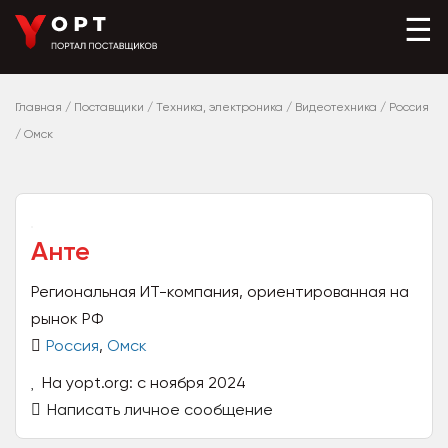
☰
Главная
/
Поставщики
/
Техника, электроника
/
Видеотехника
/
Россия
/
Омск
Анте
Региональная ИТ-компания, ориентированная на
рынок РФ
Россия
,
Омск
На yopt.org: с ноября 2024
Написать личное сообщение