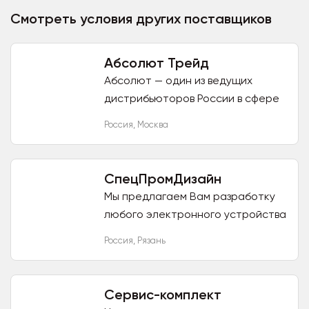
Смотреть условия других поставщиков
Абсолют Трейд
Абсолют — один из ведущих
дистрибьюторов России в сфере
бытовой техники, электроники,
Россия
,
Москва
ИТ-товаров и решений.
Основанная 19 мая 1995 года в
Москве как...
СпецПромДизайн
Мы предлагаем Вам разработку
любого электронного устройства
на заказ, изготовление опытной
Россия
,
Рязань
партии изделий и подготовку к
серийному производству. Мы...
Сервис-комплект