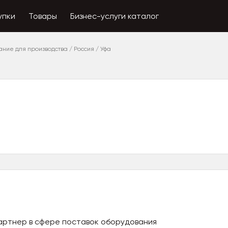
упки
Товары
Бизнес-услуги каталог
ание для производства
/
Россия
/
Уфа
артнер в сфере поставок оборудования