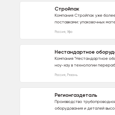
Стройпак
Компания Стройпак уже более
поставками: упаковочных мате
Россия
,
Уфа
Нестандартное оборуд
Компания "Нестандартное обо
ноу-хау в технологии перераб
Россия
,
Рязань
Регионгаздеталь
Производство трубопроводной
оборудования и деталей высок