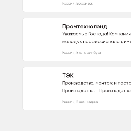
Россия
,
Воронеж
Промтехнолэнд
Уважаемые Господа! Компани
молодых профессионалов, име
Россия
,
Екатеринбург
ТЭК
Производство, монтаж и пост
Производство: - Производств
Россия
,
Красноярск