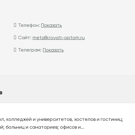
Телефон:
Показать
Сайт:
metallkrovati-optom.ru
Телеграм:
Показать
в
ол, колледжей и университетов, хостелов и гостиниц;
; больниц и санаториев; офисов и...