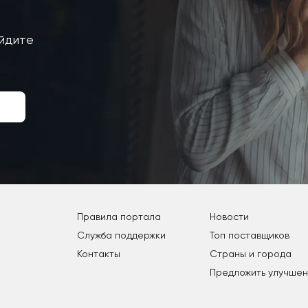
айдите
Правила портала
Новости
Служба поддержки
Топ поставщиков
Контакты
Страны и города
Предложить улучше