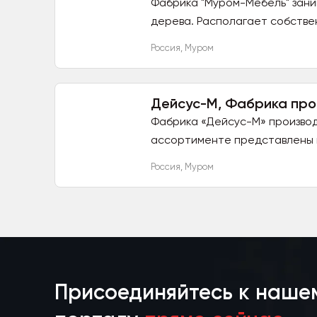
Фабрика "Муром-Мебель" зани
дерева. Располагает собстве
Россия
,
Муром
Дейсус-М, Фабрика про
Фабрика «Дейсус-М» производ
ассортименте представлены ка
Россия
,
Муром
Присоединяйтесь к наше