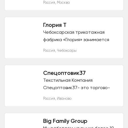
Россия
,
Москва
корпоративной одежды. Так же, у
нас есть производство по курткам
и...
Глория Т
Чебоксарская трикотажная
фабрика «Глория» занимается
пошивом белья и одежды полного
Россия
,
Чебоксары
цикла: от разработки эскизов до
создания лекал и налаживания...
Спецоптовик37
Текстильная Компания
Спецоптовик37- это торгово-
производственная организация,
Россия
,
Иваново
наш вид деятельности
заключается в разработке и
изготовлении оптом...
Big Family Group