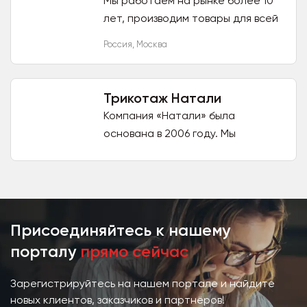
Мы работаем на рынке более 10
лет, производим товары для всей
семьи под собственными
Россия
,
Москва
торговыми марками, а также для
многих брендовых сетей....
Трикотаж Натали
Компания «Натали» была
основана в 2006 году. Мы
выпускаем уникальную продукцию
и предлагаем покупателям
огромное количество различных
моделей одежды...
Присоединяйтесь к нашему
порталу
прямо сейчас
Зарегистрируйтесь на нашем портале и найдите
новых клиентов, заказчиков и партнёров!