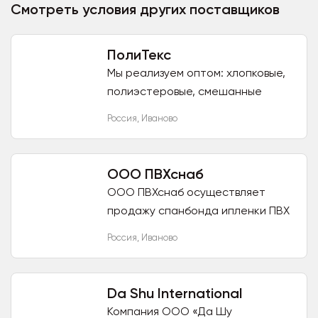
Смотреть условия других поставщиков
ПолиТекс
Мы реализуем оптом: хлопковые,
полиэстеровые, смешанные
ткани. Нашими основными
Россия
,
Иваново
клиентами являются швейные
фабрики, а также торговые...
ООО ПВХснаб
ООО ПВХснаб осуществляет
продажу спанбонда ипленки ПВХ
от производителя. Всегда в
Россия
,
Иваново
наличии, есть разная плотность и
метраж намотки.Так же...
Da Shu International
Компания ООО «Да Шу