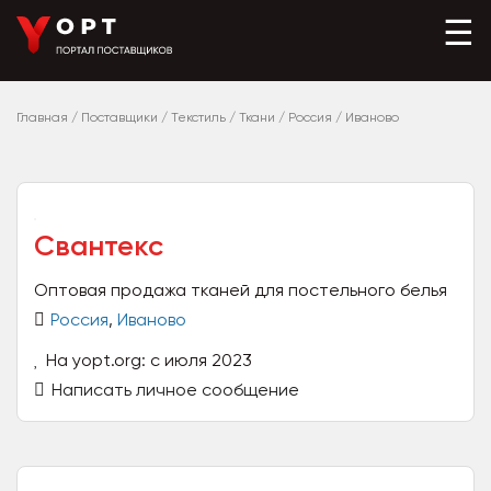
☰
Главная
/
Поставщики
/
Текстиль
/
Ткани
/
Россия
/
Иваново
Свантекс
Оптовая продажа тканей для постельного белья
Россия
,
Иваново
На yopt.org: с июля 2023
Написать личное сообщение