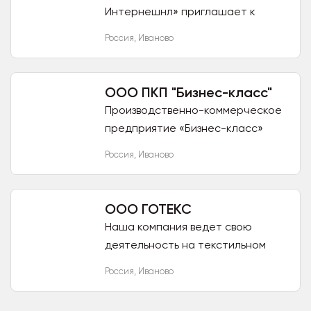
Интернешнл» приглашает к
взаимовыгодному сотрудничеству
Россия
,
Иваново
и предлагает ткань в
ассортименте. Наша компания
является крупным...
ООО ПКП "Бизнес-класс"
Производственно-коммерческое
предприятие «Бизнес-класс»
приглашает к взаимовыгодному
Россия
,
Иваново
партнерству государственные и
коммерческие организации и ИП,...
ООО ГОТЕКС
Наша компания ведет свою
деятельность на текстильном
рынке с 2001 года без смены
Россия
,
Иваново
юридического лица , и
зарекомендовала себя надежным