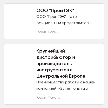
клиента. Удлинители любой
длины, разные сесения...
ООО "ПромТЭК"
ООО "ПромТЭК" - это
официальный представитель
ведущих мировых
Россия
,
Пермь
производителей в различных
отраслях промышленности.
Основным направлением
Крупнейший
компании...
дистрибьютор и
производитель
инструментов в
Центральной Европе
Преимущества работы с нашей
компанией: -25 лет опыта в
производстве малярного
Россия
,
Тюмень
инструмента; -Высокое качество
продукции ; -Широкий