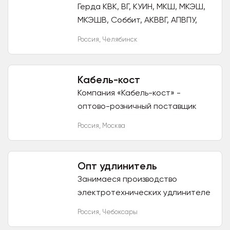
Герда КВК, ВГ, КУИН, МКШ, МКЭШ,
МКЭШВ, Соббит, АКВВГ, АПВПУ,
АПВПУ2Г, БПВЛ, ВБШВ, ААШВ, АСБ,
Россия
,
Челябинск
АСБЛ, ПВ1, ПВ3, ПУГВ, ПУВ и др. в
наличии в Челябинске...
Кабель-кост
Компания «Кабель-кост» -
оптово-розничный поставщик
кабельной продукции.
Россия
,
Москва
Осуществляет доставку кабеля
по РФ. Вся поставляемая нами
продукция...
Опт удлинитель
Занимаеся производство
электротехнических удлинителе
й на рамке и без по
Россия
,
Чебоксары
индивидуальным потребностям