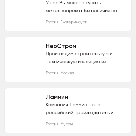
У нас Вы можете купить
металлопрокат (из наличия на
складе, при отсутствии –
Россия
,
Екатеринбург
заказать) следующего
сортамента: [отгрузка из наличия
от 100 кг по всей...
НеоСтром
Производим строительную и
техническую изоляцию из
вспененного полиэтилена:
Россия
,
Москва
трубки, жгут, рулоны, маты и др...
Ламмин
Компания Ламмин - это
российский производитель и
поставщик оборудования для
Россия
,
Муром
систем водоснабжения и