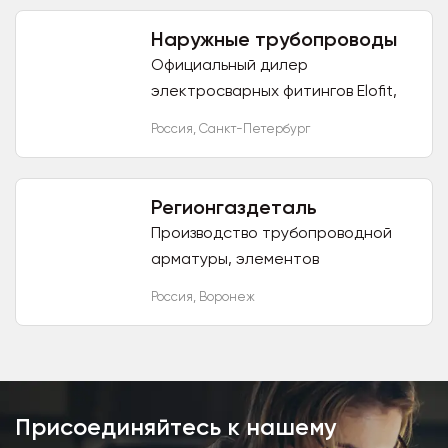
отопления. Реализуемая
продукция: радиаторы,...
Наружные трубопроводы
Официальный дилер
электросварных фитингов Elofit,
Официальный поставщик
Россия
,
Санкт-Петербург
полиэтиленовых кранов Polytec.
Собственное производство
телескопических...
Регионгаздеталь
Производство трубопроводной
арматуры, элементов
трубопроводов, котельного
Россия
,
Воронеж
оборудования и деталей
высокого давления для ТЭЦ, ТЭС,
ГРЭС, АЭС;...
Присоединяйтесь к нашему