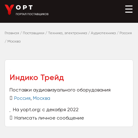
☰
Главная
/
Поставщики
/
Техника, электроника
/
Аудиотехника
/
Россия
/
Москва
Индико Трейд
Поставки аудиовизуального оборудования
Россия
,
Москва
На yopt.org: с декабря 2022
Написать личное сообщение