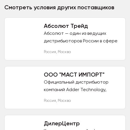
Смотреть условия других поставщиков
Абсолют Трейд
Абсолют — один из ведущих
дистрибьюторов России в сфере
бытовой техники, электроники,
Россия
,
Москва
ИТ-товаров и решений.
Основанная 19 мая 1995 года в
Москве как...
ООО "МАСТ ИМПОРТ"
Официальный дистрибьютор
компаний Adder Technology,
Guntermann & Drunck, BARIX,
Россия
,
Москва
Lightware Visual Engineering, Icron,
ATEN, Neol Компания MAST...
ДилерЦентр