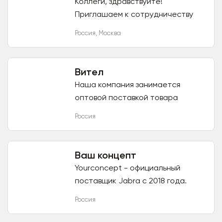
Коллеги, здравствуйте!
Приглашаем к сотрудничеству
дилеров, интеграторов,
Россия
,
Москва
инсталляторов, прокатчиков,
архитекторов, строительные
компании, а также...
Вител
Наша компания занимается
оптовой поставкой товара
различных фирм по направлениям:
Россия
- Цифровая техника - Носители
информации - Элементы питания
-...
Ваш концепт
Yourconcept - официальный
поставщик Jabra с 2018 года.
Комплексные поставки
Россия
профессиональных телефонных
гарнитур, которые