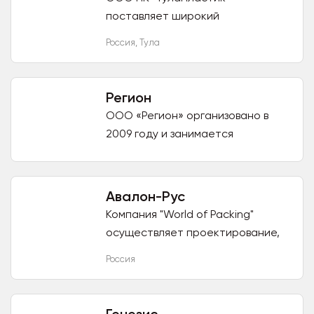
поставляет широкий
ассортимент изделий из
Россия
,
Тула
первичного полиэтилена самого
разнообразного назначения. Наш
ассортимент - Большие...
Регион
ООО «Регион» организовано в
2009 году и занимается
разработкой, производством и
продажей различной
сельскохозяйственной и
Авалон-Рус
вспомогательной техники,...
Компания "World of Packing"
осуществляет проектирование,
поставку, гарантийное
Россия
обслуживание надежного
оборудования и расходных
материалов Российских...