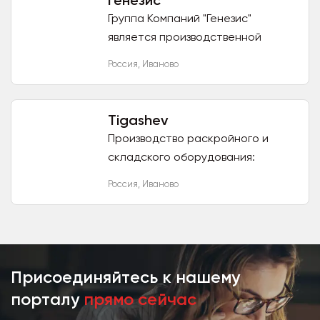
Генезис
Группа Компаний "Генезис"
является производственной
компанией со стратегической
Россия
,
Иваново
рыночной позицией. Мы
производим большей частью те
изделия из...
Tigashev
Производство раскройного и
складского оборудования:
раскройные столы, размотчики
Россия
,
Иваново
для ткани, стойки для ткани,
стеллажи, настилочные
каретки,...
Присоединяйтесь к нашему
порталу
прямо сейчас