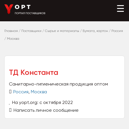
☰
Главная
/
Поставщики
/
Сырье и материалы
/
Бумага, картон
/
Россия
/
Москва
ТД Константа
Санитарно-гигиеническая продукция оптом
Россия
,
Москва
На yopt.org: с октября 2022
Написать личное сообщение