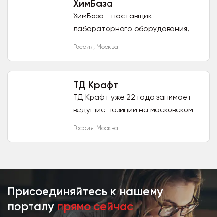
ХимБаза
ХимБаза - поставщик
лабораторного оборудования,
химических реактивов,
Россия
,
Москва
лабораторного стекла. Работаем
с юридическими и физическими
лицами. Онлайн...
ТД Крафт
ТД Крафт уже 22 года занимает
ведущие позиции на московском
рынке изготовления крафт
Россия
,
Москва
упаковки. Создав собственное
производство, мы можем
выполнять...
Присоединяйтесь к нашему
порталу
прямо сейчас