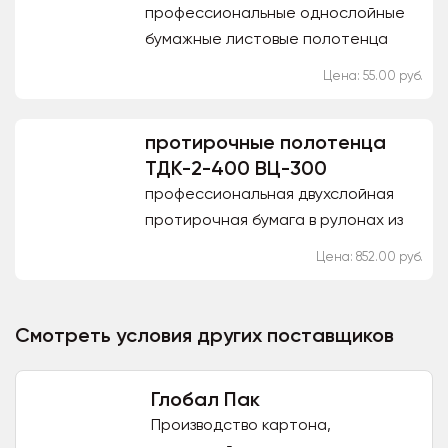
профессиональные однослойные
бумажные листовые полотенца
V(ZZ) сложения из целлюлозы
Цена: 55.00 руб.
белого цвета плотностью 35 гр/м.
Размер листа 240x230 мм,...
протирочные полотенца
ТДК-2-400 ВЦ-300
профессиональная двухслойная
протирочная бумага в рулонах из
целлюлозы белого цвета
Цена: 852.00 руб.
плотностью 34 гр/м. Длина рулона
400 метров, размер листа...
Смотреть условия других поставщиков
Глобал Пак
Производство картона,