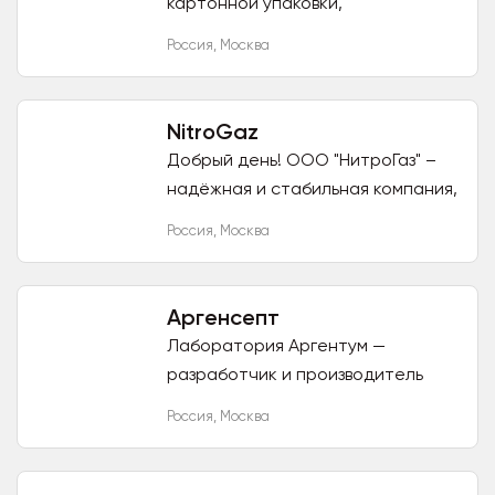
картонной упаковки,
гофролистов: Трехслойные
Россия
,
Москва
профиль "Е", "В", "С" Марки Т-11,
Т-12, Т-21, Т-22, Т-23, Т-24
Пятислойный...
NitroGaz
Добрый день! ООО "НитроГаз" –
надёжная и стабильная компания,
осуществляющая поставки
Россия
,
Москва
жидкого азота, а также продажу
оборудования для его хранения...
Аргенсепт
Лаборатория Аргентум —
разработчик и производитель
первого в РФ сверхчистого
Россия
,
Москва
раствора медицинского
наносеребра (коллоидного
кластерного серебра от 5...