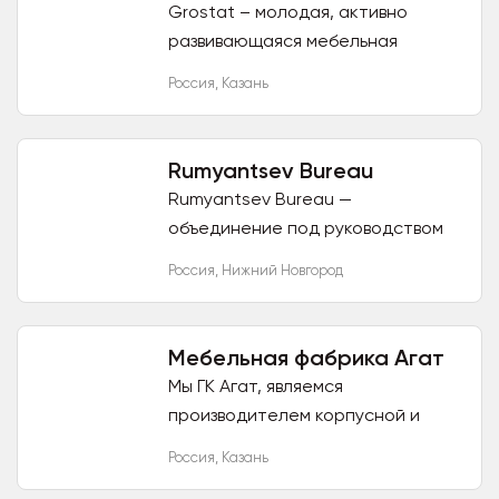
Grostat – молодая, активно
развивающаяся мебельная
компания города Казань, которая
Россия
,
Казань
успела зарекомендовать себя,
как ответственный партнер и...
Rumyantsev Bureau
Rumyantsev Bureau —
объединение под руководством
дизайнера Евгения Румянцева с
Россия
,
Нижний Новгород
современным подходом к дизайну
мебели и предметов интерьера.
Мы...
Мебельная фабрика Агат
Мы ГК Агат, являемся
производителем корпусной и
офисной мебели, торгового
Россия
,
Казань
оборудования. Работаем с такими