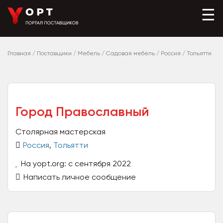
☰
Главная
/
Поставщики
/
Мебель
/
Садовая мебель
/
Россия
/
Тольятти
Город Православный
Столярная мастерская
Россия
,
Тольятти
На yopt.org: с сентября 2022
Написать личное сообщение