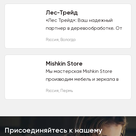
материалами как: ЛДСП, Стекло,
Камень,...
Лес-Трейд
«Лес Трейд»: Ваш надежный
партнер в деревообработке. От
опта до сложных индивидуальных
Россия
,
Вологда
решений. Компания **«Лес
Трейд»** — это современное...
Mishkin Store
Мы мастерская Mishkin Store
производим мебель и зеркала в
индивидуальном цветовом
Россия
,
Пермь
решении, размерах и дизайне.
Это значит, что мы не
ограничены...
Присоединяйтесь к нашему