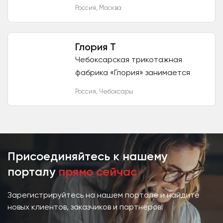
занятий спортом в городской
Россия
,
Москва
среде. Наша цель обеспечить
российских клиентов удобной,...
Глория Т
Чебоксарская трикотажная
фабрика «Глория» занимается
пошивом белья и одежды полного
Россия
,
Чебоксары
цикла: от разработки эскизов до
создания лекал и налаживания...
Присоединяйтесь к нашему
порталу
прямо сейчас
Зарегистрируйтесь на нашем портале и найдите
новых клиентов, заказчиков и партнёров!