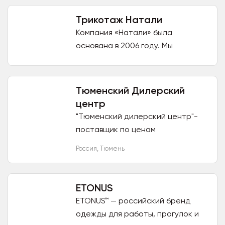
Основные наши направления —
разработка...
Трикотаж Натали
Компания «Натали» была
основана в 2006 году. Мы
выпускаем уникальную продукцию
и предлагаем покупателям
огромное количество различных
Тюменский Дилерский
моделей одежды...
центр
"Тюменский дилерский центр"-
поставщик по ценам
производителей! Компания
Россия
,
Тюмень
"Тюменский дилерский центр" -
лидер рынка с надёжной
репутацией и...
ETONUS
ETONUS™ — российский бренд
одежды для работы, прогулок и