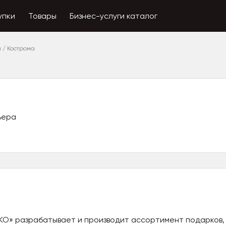
упки
Товары
Бизнес-услуги каталог
я
/
Кострома
ьера
КО» разрабатывает и производит ассортимент подарков,