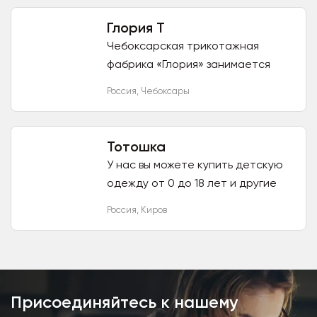
и предлагаем покупателям
огромное количество различных
Глория Т
моделей одежды...
Чебоксарская трикотажная
фабрика «Глория» занимается
пошивом белья и одежды полного
Россия
,
Чебоксары
цикла: от разработки эскизов до
создания лекал и налаживания...
Тотошка
У нас вы можете купить детскую
одежду от 0 до 18 лет и другие
детские товары по очень
Россия
,
Киров
доступным ценам. Новые
поступления несколько раз в
неделю....
Присоединяйтесь к нашему