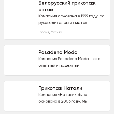
Белорусский трикотаж
оптом
Компания основана в 1999 году, ее
руководителем является
Логинова И.В. Сотрудничаем с
Россия
,
Москва
белорусскими фабриками
(являемся дилерами) такими как:...
Pasadena Moda
Компания Pasadena Moda – это
опытный и надежный
производитель текстильных,
трикотажных изделий и верхней
одежды с более чем 10 летним
Трикотаж Натали
опытом работы...
Компания «Натали» была
основана в 2006 году. Мы
выпускаем уникальную продукцию