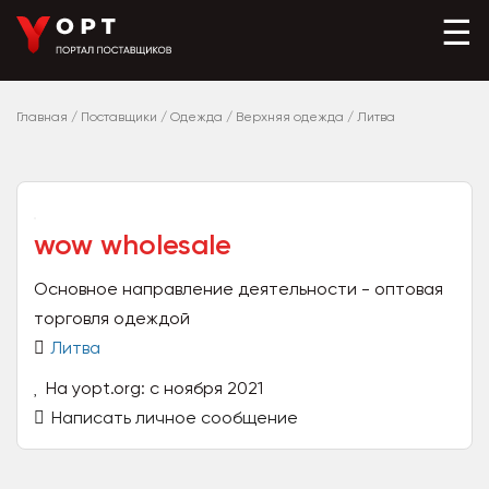
☰
Главная
/
Поставщики
/
Одежда
/
Верхняя одежда
/
Литва
wow wholesale
Основное направление деятельности - оптовая
торговля одеждой
Литва
На yopt.org: с ноября 2021
Написать личное сообщение