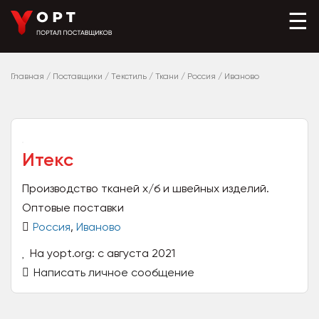
☰
Главная
/
Поставщики
/
Текстиль
/
Ткани
/
Россия
/
Иваново
Итекс
Производство тканей х/б и швейных изделий.
Оптовые поставки
Россия
,
Иваново
На yopt.org: с августа 2021
Написать личное сообщение