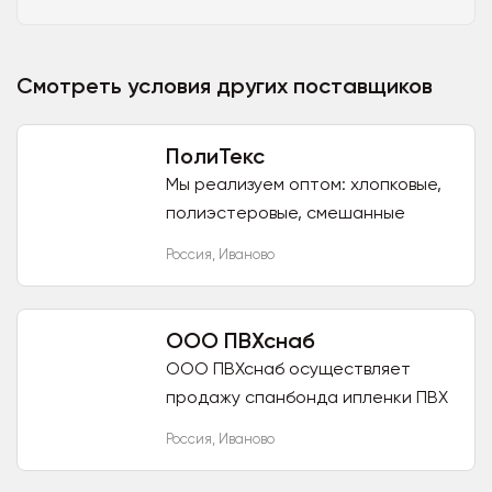
Смотреть условия других поставщиков
ПолиТекс
Мы реализуем оптом: хлопковые,
полиэстеровые, смешанные
ткани. Нашими основными
Россия
,
Иваново
клиентами являются швейные
фабрики, а также торговые...
ООО ПВХснаб
ООО ПВХснаб осуществляет
продажу спанбонда ипленки ПВХ
от производителя. Всегда в
Россия
,
Иваново
наличии, есть разная плотность и
метраж намотки.Так же...