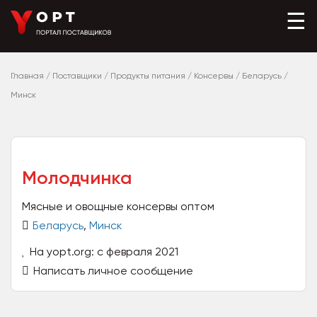
☰
Главная
/
Поставщики
/
Продукты питания
/
Консервы
/
Беларусь
/
Минск
Молодчинка
Мясные и овощные консервы оптом
Беларусь
,
Минск
На yopt.org: с февраля 2021
Написать личное сообщение