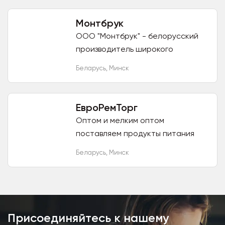
натуральная продукция без ГМО и
консервантов!...
Монтбрук
ООО "Монтбрук" - белорусский
производитель широкого
ассортимента кондитерской
Беларусь
,
Минск
продукции высокого качества с
отличными вкусовыми
характеристиками....
ЕвроРемТорг
Оптом и мелким оптом
поставляем продукты питания
напрямую из Беларуси: свежие
Беларусь
,
Минск
овощи (борщевой набор),
колбасные изделия, консервы,
мука, яйцо. Есть...
Присоединяйтесь к нашему