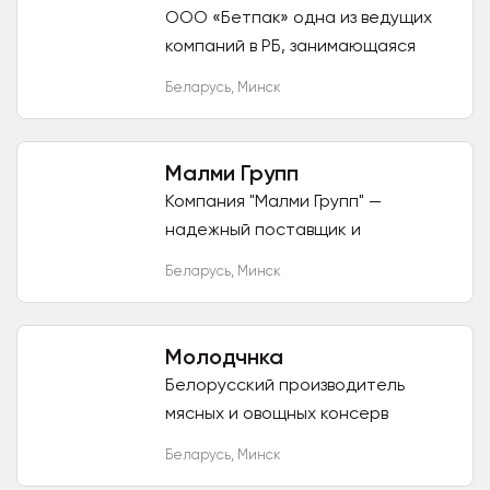
ООО «Бетпак» одна из ведущих
компаний в РБ, занимающаяся
производством мясных консервов
Беларусь
,
Минск
под торговой маркой «Бетпак» с
1995 года. Мы производим...
Малми Групп
Компания "Малми Групп" —
надежный поставщик и
производитель
Беларусь
,
Минск
высококачественных
ингредиентов для различных
отраслей пищевой
Молодчнка
промышленности. Ключевое...
Белорусский производитель
мясных и овощных консерв
предлагает сотрудничество.
Беларусь
,
Минск
Качественная (ГОСТ) и