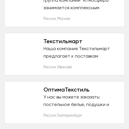
Группа компаний "Атмосфера"
занимается комплексным
оснащением гостиниц от
Россия
,
Москва
текстиля до техники. В нашем
каталоге более 25 000 позиций.
Отправляем 8...
Текстильмарт
Наша компания Текстильмарт
предлагает к поставкам
ивановский текстиль в большом
Россия
,
Иваново
ассортименте: постельное белье
и постельные принадлежности,...
ОптимаТекстиль
У нас вы можете заказать:
постельное белье, подушки и
одеяла, махровые изделия,
Россия
,
Екатеринбург
униформу для персонала. Наши
менеджеры помогут подобрать...