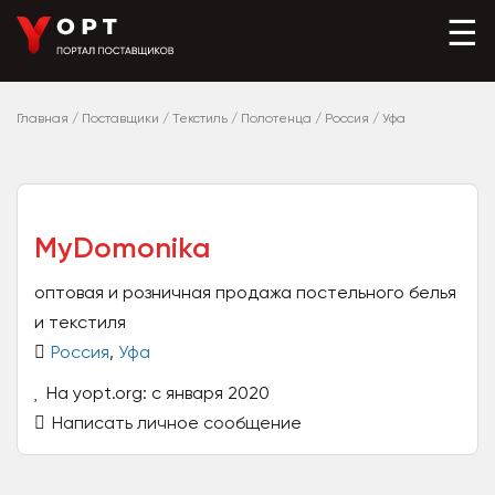
☰
Главная
/
Поставщики
/
Текстиль
/
Полотенца
/
Россия
/
Уфа
MyDomonika
оптовая и розничная продажа постельного белья
и текстиля
Россия
,
Уфа
На yopt.org: с января 2020
Написать личное сообщение