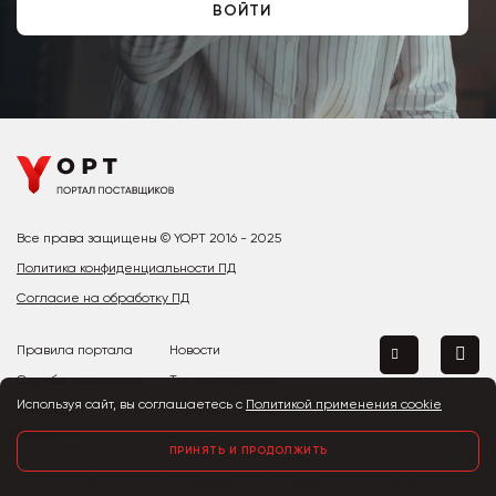
ВОЙТИ
Все права защищены © YOPT 2016 - 2025
Политика конфиденциальности ПД
Согласие на обработку ПД
Правила портала
Новости
Служба поддержки
Топ поставщиков
Используя сайт, вы соглашаетесь с
Политикой применения cookie
Контакты
Страны и города
Предложить улучшение
ПРИНЯТЬ И ПРОДОЛЖИТЬ
Вход
Регистрация
Поставщики
Закупки