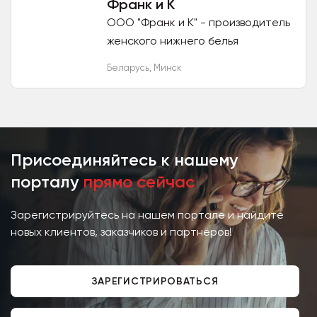
Франк и К
ООО "Франк и К" - производитель
женского нижнего белья
приглашает к сотрудничеству.
Беларусь
,
Минск
Сертификат ISO 9001. Белье
премиум-класса по
привлекательной...
Присоединяйтесь к нашему
порталу
прямо сейчас
Зарегистрируйтесь на нашем портале и найдите
новых клиентов, заказчиков и партнёров!
ЗАРЕГИСТРИРОВАТЬСЯ