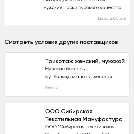
мужские носки высокого качества
по доступной цене. У нас довольно
Цена: 2.00 руб.
широки выбор цветов и их
сочетаний. Цветные носки
сделаны...
Смотреть условия других поставщиков
Трикотаж женский, мужской
Мужские боксеры,
футболки,свитшоты, женская
домашняя одежда, пижамы ,
Россия
сорочки...
ООО Сибирская
Текстильная Мануфактура
ООО "Сибирская Текстильная