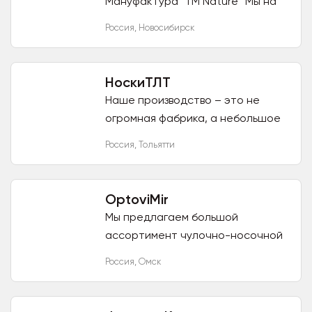
Мануфактура" ТМ Nature™ Мы на
рынке более 15 лет и уже
Россия
,
Новосибирск
работаем со многими сетями
гипер- и супермаркетов по всей
России,...
НоскиТЛТ
Наше производство – это не
огромная фабрика, а небольшое
производство. В месяц мы можем
Россия
,
Тольятти
производить до 7500 тыс пар
носков. Может быть это и
немного...
OptoviMir
Мы предлагаем большой
ассортимент чулочно-носочной
продукции от ведущих
Россия
,
Омск
производителей России, Китая,
Узбекистана, Казастана и
Белоруссии. Работая...