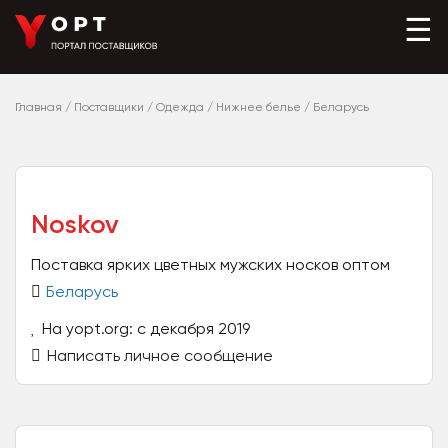
☰
Главная
/
Поставщики
/
Одежда
/
Нижнее белье
/
Беларусь
Noskov
Поставка ярких цветных мужских носков оптом
Беларусь
На yopt.org: с декабря 2019
Написать личное сообщение