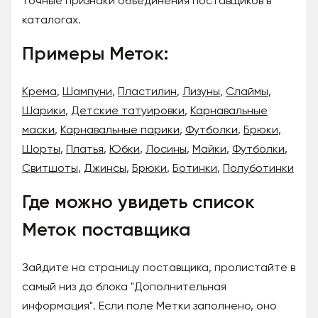
точные признаки объединения поставщиков в
каталогах.
Примеры Меток:
Крема
,
Шампуни
,
Пластилин
,
Лизуны
,
Слаймы
,
Шарики
,
Детские татуировки
,
Карнавальные
маски
,
Карнавальные парики
,
Футболки
,
Брюки
,
Шорты
,
Платья
,
Юбки
,
Лосины
,
Майки
,
Футболки
,
Свитшоты
,
Джинсы
,
Брюки
,
Ботинки
,
Полуботинки
Где можно увидеть список
Меток поставщика
Зайдите на страницу поставщика, пролистайте в
самый низ до блока "Дополнительная
информация". Если поле Метки заполнено, оно